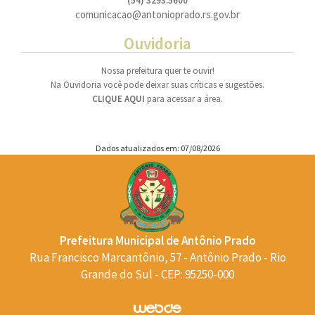
(54) 3293.5600
comunicacao@antonioprado.rs.gov.br
Ouvidoria
Nossa prefeitura quer te ouvir!
Na Ouvidoria você pode deixar suas críticas e sugestões.
CLIQUE AQUI
para acessar a área.
Dados atualizados em: 07/08/2026
Prefeitura Municipal de Antônio Prado
Rua Francisco Marcantônio, 57 - Antônio Prado - Rio
Grande do Sul - CEP: 95250-000