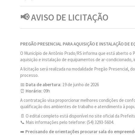
📢 AVISO DE LICITAÇÃO
PREGÃO PRESENCIAL PARA AQUISIÇÃO E INSTALAÇÃO DE 
O Município de Antônio Prado/RS informa que está aberto o Pr
aquisição e instalação de equipamentos de ar-condicionado, i
A licitação será realizada na modalidade Pregão Presencial, 
processo.
📅
Data de abertura:
19 de junho de 2026
⏰
Horário:
09h
A contratação visa proporcionar melhores condições de confo
qualificação dos ambientes de trabalho e atendimento à popu
📄 O edital completo está disponível no site oficial da Prefei
📞 Mais informações pelo telefone: (54) 3293-5604.
➡️
Precisando de orientações procurar sala do empreende