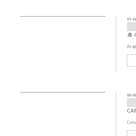
07-0
🥌
As
q
06-0
CA
Conv