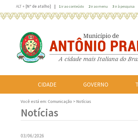
|
ALT +
[Nº de atalho]
1
ir ao conteúdo
2
ir ao menu
3
ir à pesquisa
CIDADE
GOVERNO
Você está em:
Comunicação > Notícias
Notícias
03/06/2026