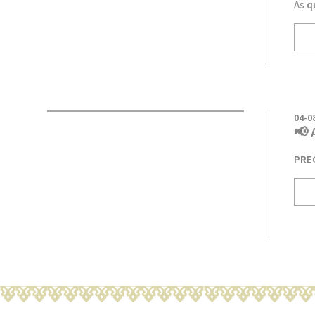
As
q
04-0
📢 
PREG