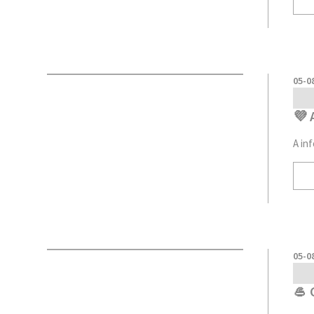
05-0
💜 
A in
05-0
🥌